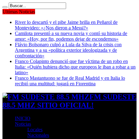
Ultimas Noticias
River lo descartó y el pibe Jaime brilla en Peñarol de
Montevideo: «¿Nos dieron a Messi?»
Camilota presentó a su nueva novia y contó su historia de
amor: «Hoy, por fin, podemos dejar de escondernos»
Flávio Bolsonaro culpó a Lula da Silva de la crisis con
Argentina y a su «política exterior ideologizada y de
confrontación»
Franco Colapinto denunció que fue víctima de un robo en
Italia: «Quién hubiera dicho que europeos le iban a robar a un
latino»
Franco Mastantuono se fue de Real Madrid y en Italia lo
recibió una multitud: jugará en Fiorentina
FM SUDESTE
88.5 MHZ SITIO OFICIAL!
INICIO
Noticias
Locales
Nacionales