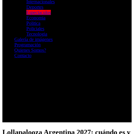
Internacionales
Deportes
Espectaculos
Economia
Politica
Policiales
Tecnologia
Galería de imágenes
Programación
Quienes Somos?
Contacto
RADIO EN VIVO
Lollapalooza Argentina 2027: cuándo es y