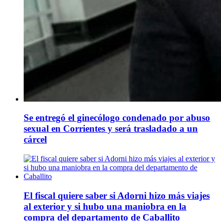
Se entregó el ginecólogo condenado por abuso
sexual en Corrientes y será trasladado a un
cárcel
El fiscal quiere saber si Adorni hizo más viajes
al exterior y si hubo una maniobra en la
compra del departamento de Caballito