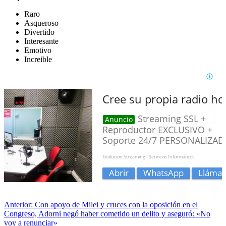
Raro
Asqueroso
Divertido
Interesante
Emotivo
Increible
Anterior:
Con apoyo de Milei y cruces con la oposición en el
Congreso, Adorni negó haber cometido un delito y aseguró: «No
voy a renunciar»