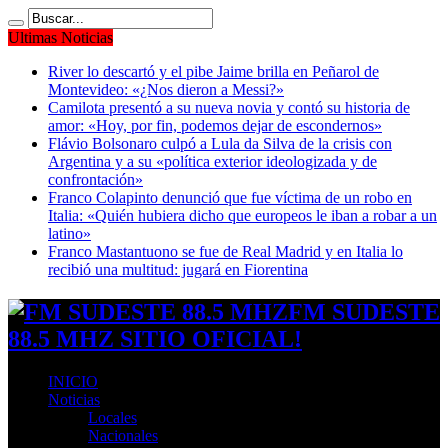
Ultimas Noticias
River lo descartó y el pibe Jaime brilla en Peñarol de
Montevideo: «¿Nos dieron a Messi?»
Camilota presentó a su nueva novia y contó su historia de
amor: «Hoy, por fin, podemos dejar de escondernos»
Flávio Bolsonaro culpó a Lula da Silva de la crisis con
Argentina y a su «política exterior ideologizada y de
confrontación»
Franco Colapinto denunció que fue víctima de un robo en
Italia: «Quién hubiera dicho que europeos le iban a robar a un
latino»
Franco Mastantuono se fue de Real Madrid y en Italia lo
recibió una multitud: jugará en Fiorentina
FM SUDESTE
88.5 MHZ SITIO OFICIAL!
INICIO
Noticias
Locales
Nacionales