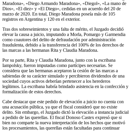
Maradona», «Diego Armando Maradona», «Diegol», «La mano de
Dios», «El diez» y «El Diego», cedidas en un acuerdo del 20 de
marzo de 2020. En total, Diego Maradona poseía más de 105
registros en Argentina y 120 en el exterior.
Tras dos sobreseimientos y una falta de mérito, el Juzgado decidió
elevar la causa a juicio, imputando a Morla, Pomargo y Garmendia
como coautores del delito de defraudación por administración
fraudulenta, debido a la transferencia del 100% de los derechos de
las marcas a las hermanas Rita y Claudia Maradona.
Por su parte, Rita y Claudia Maradona, junto con la escribana
Iampolsky, fueron imputadas como partícipes necesarias. Se
considera que las hermanas aceptaron la cesión de las marcas a
sabiendas de su carácter simulado y percibieron dividendos de una
sociedad cuyos activos deberían pertenecer a los herederos
legítimos. La escribana habría brindado asistencia en la confección y
formalización de estos derechos.
Cabe destacar que este pedido de elevación a juicio no cuenta con
una acusación pública, ya que el fiscal consideró que no existe
delito. Sin embargo, el Juzgado dictó la elevación a instancia judicial
a pedido de las querellas. El fiscal Donoso Castex expresó que si
bien no comparte la nueva interpretación de los hechos que motivó
los procesamientos, las querellas están facultadas para continuar