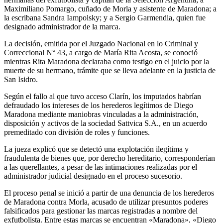
Maximiliano Pomargo, cuñado de Morla y asistente de Maradona; a
la escribana Sandra Iampolsky; y a Sergio Garmendia, quien fue
designado administrador de la marca.
La decisión, emitida por el Juzgado Nacional en lo Criminal y
Correccional N° 43, a cargo de María Rita Acosta, se conoció
mientras Rita Maradona declaraba como testigo en el juicio por la
muerte de su hermano, trámite que se lleva adelante en la justicia de
San Isidro.
Según el fallo al que tuvo acceso Clarín, los imputados habrían
defraudado los intereses de los herederos legítimos de Diego
Maradona mediante maniobras vinculadas a la administración,
disposición y activos de la sociedad Sattvica S.A., en un acuerdo
premeditado con división de roles y funciones.
La jueza explicó que se detectó una explotación ilegítima y
fraudulenta de bienes que, por derecho hereditario, corresponderían
a las querellantes, a pesar de las intimaciones realizadas por el
administrador judicial designado en el proceso sucesorio.
El proceso penal se inició a partir de una denuncia de los herederos
de Maradona contra Morla, acusado de utilizar presuntos poderes
falsificados para gestionar las marcas registradas a nombre del
exfutbolista. Entre estas marcas se encuentran «Maradona», «Diego