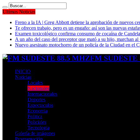
Ultimas Noticias
Freno a la IA | Greg Abbott detiene la aprobación de nuevos ce
Te ofrecen trabajo, pero es un engaño: así son las nuevas estafa
Examen toxicológico confirma consumo de cocaína de Candela
A un año del caso del preceptor que mató a su hijo, marchan al 
Nuevo asesinato motochorro de un policía de la Ciudad en el
FM SUDESTE 8
INICIO
Noticias
Locales
Nacionales
Internacionales
Deportes
Espectaculos
Economia
Politica
Policiales
Tecnologia
Galería de imágenes
Programación