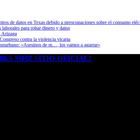
ntros de datos en Texas debido a preocupaciones sobre el consumo eléc
s laborales para robar dinero y datos
 Arizaga
Congreso contra la violencia vicaria
 Conurbano: «Asesinos de m…, los vamos a agarrar»
8.5 MHZ SITIO OFICIAL!