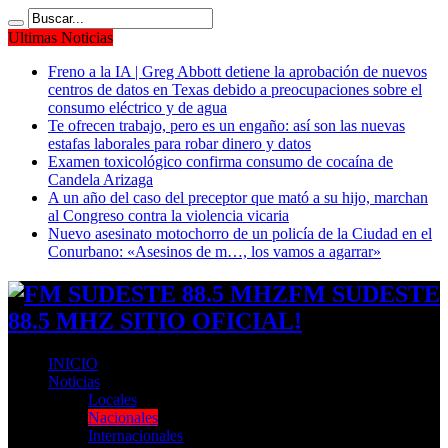
Ultimas Noticias
Freno a la IA | Greg Abbott detiene la aprobación de nuevos
centros de datos en Texas debido a preocupaciones sobre el
consumo eléctrico y de agua
Te ofrecen trabajo, pero es un engaño: así son las nuevas
estafas laborales para robar dinero y datos
Examen toxicológico confirma consumo de cocaína de
Candela Arizaga
A un año del caso del preceptor que mató a su hijo, marchan
al Congreso contra la violencia vicaria
Nuevo asesinato motochorro de un policía de la Ciudad en el
Conurbano: «Asesinos de m…, los vamos a agarrar»
FM SUDESTE
88.5 MHZ SITIO OFICIAL!
INICIO
Noticias
Locales
Nacionales
Internacionales