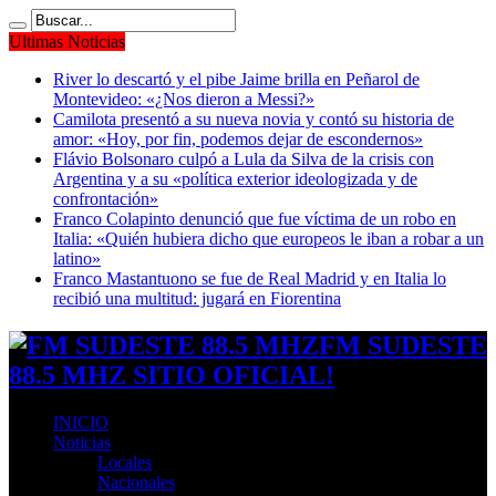
Ultimas Noticias
River lo descartó y el pibe Jaime brilla en Peñarol de
Montevideo: «¿Nos dieron a Messi?»
Camilota presentó a su nueva novia y contó su historia de
amor: «Hoy, por fin, podemos dejar de escondernos»
Flávio Bolsonaro culpó a Lula da Silva de la crisis con
Argentina y a su «política exterior ideologizada y de
confrontación»
Franco Colapinto denunció que fue víctima de un robo en
Italia: «Quién hubiera dicho que europeos le iban a robar a un
latino»
Franco Mastantuono se fue de Real Madrid y en Italia lo
recibió una multitud: jugará en Fiorentina
FM SUDESTE
88.5 MHZ SITIO OFICIAL!
INICIO
Noticias
Locales
Nacionales