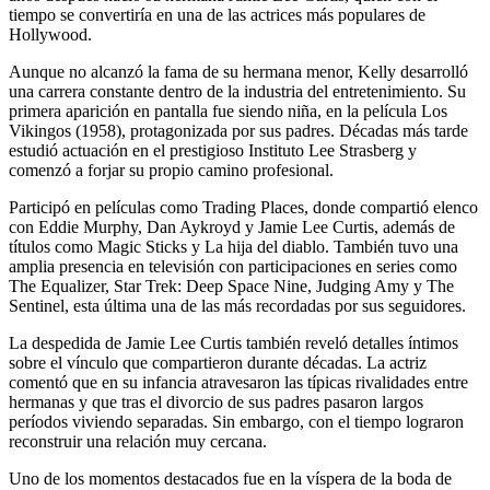
tiempo se convertiría en una de las actrices más populares de
Hollywood.
Aunque no alcanzó la fama de su hermana menor, Kelly desarrolló
una carrera constante dentro de la industria del entretenimiento. Su
primera aparición en pantalla fue siendo niña, en la película Los
Vikingos (1958), protagonizada por sus padres. Décadas más tarde
estudió actuación en el prestigioso Instituto Lee Strasberg y
comenzó a forjar su propio camino profesional.
Participó en películas como Trading Places, donde compartió elenco
con Eddie Murphy, Dan Aykroyd y Jamie Lee Curtis, además de
títulos como Magic Sticks y La hija del diablo. También tuvo una
amplia presencia en televisión con participaciones en series como
The Equalizer, Star Trek: Deep Space Nine, Judging Amy y The
Sentinel, esta última una de las más recordadas por sus seguidores.
La despedida de Jamie Lee Curtis también reveló detalles íntimos
sobre el vínculo que compartieron durante décadas. La actriz
comentó que en su infancia atravesaron las típicas rivalidades entre
hermanas y que tras el divorcio de sus padres pasaron largos
períodos viviendo separadas. Sin embargo, con el tiempo lograron
reconstruir una relación muy cercana.
Uno de los momentos destacados fue en la víspera de la boda de