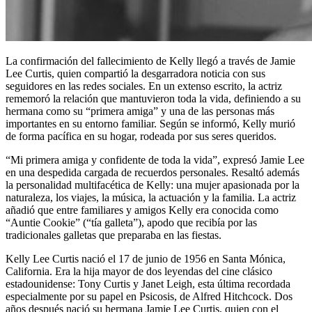
La confirmación del fallecimiento de Kelly llegó a través de Jamie
Lee Curtis, quien compartió la desgarradora noticia con sus
seguidores en las redes sociales. En un extenso escrito, la actriz
rememoró la relación que mantuvieron toda la vida, definiendo a su
hermana como su “primera amiga” y una de las personas más
importantes en su entorno familiar. Según se informó, Kelly murió
de forma pacífica en su hogar, rodeada por sus seres queridos.
“Mi primera amiga y confidente de toda la vida”, expresó Jamie Lee
en una despedida cargada de recuerdos personales. Resaltó además
la personalidad multifacética de Kelly: una mujer apasionada por la
naturaleza, los viajes, la música, la actuación y la familia. La actriz
añadió que entre familiares y amigos Kelly era conocida como
“Auntie Cookie” (“tía galleta”), apodo que recibía por las
tradicionales galletas que preparaba en las fiestas.
Kelly Lee Curtis nació el 17 de junio de 1956 en Santa Mónica,
California. Era la hija mayor de dos leyendas del cine clásico
estadounidense: Tony Curtis y Janet Leigh, esta última recordada
especialmente por su papel en Psicosis, de Alfred Hitchcock. Dos
años después nació su hermana Jamie Lee Curtis, quien con el