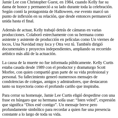
Jamie Lee con Christopher Guest, en 1984, cuando Kelly fue su
dama de honor y permaneció a su lado durante toda la celebración.
Según contó la protagonista de Halloween, ese evento marcó un
punto de inflexión en su relación, que desde entonces permaneció
unida hasta el final.
Además de actuar, Kelly trabajó detrás de cámaras en varias
producciones. Colaboró estrechamente con su hermana como
asistente y asistente de producción en películas como Un viernes de
locos, Una Navidad muy loca y Otra vez tú. También dirigió
documentales y proyectos independientes, ampliando su recorrido
artístico más allá de la actuación.
La causa de la muerte no fue informada públicamente. Kelly Curtis
estaba casada desde 1989 con el productor y dramaturgo Scott
Morfee, con quien compartió gran parte de su vida profesional y
personal. Su fallecimiento generó numerosos mensajes de
condolencias de colegas, amigos y admiradores, que destacaron
tanto su trayectoria como el profundo cariño que inspiraba.
Para cerrar su homenaje, Jamie Lee Curtis eligió despedirse con una
frase en húngaro que su hermana solía usar: “Isten veled”, expresión
que significa “Dios esté contigo”. Un mensaje breve pero
profundamente simbólico para recordar a quien fue una presencia
constante a lo largo de toda su vida.