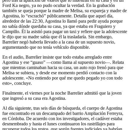
pero tras la aparición de videos que lo muestran en su casa y en un
Ford Ka negro, ya no pudo ocultar la verdad. En la grabación
también se queja porque la madre de Melisa, su expareja y madre de
Agostina, lo “escrachó” públicamente. Detalla que aquel día,
alrededor de las 22:30, Agostina lo llamó para pedir ayuda porque
no sabía dónde quedaba su casa, ya que estaba en Fraguiero y
Campillo. Él la asistió para pagar un taxi y refiere que la adolescente
le dijo que su madre sabía que él la trasladaría. Sin embargo,
Barrelier negó haberla llevado a la casa de un supuesto novio,
argumentando que no tenía vehículo disponible.
En el audio, Barrelier insiste que todo estaba arreglado entre
Agostina y ese “guaso” —como llama al supuesto novio—. Relata
que mientras caminaban hacia su casa, un auto rojo frenó para que
Melisa se subiera, y desde ese momento perdió contacto con la
adolescente. «No entiendo por qué me quedo pegado yo con todo
esto», concluye.
Finalmente, el viernes por la noche Barrelier admitió que la joven
que ingresó a su casa era Agostina.
Al día siguiente, tras seis días de búsqueda, el cuerpo de Agostina
fue encontrado en un descampado del barrio Ampliación Ferreyra,
en Córdoba. De acuerdo con los investigadores, el cadáver estaba
desmembrado y hasta el lunes continuaron los rastrillajes para
recuperar todos los restos, que según fuentes judiciales ya habrían