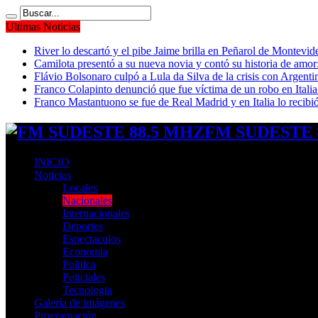
Ultimas Noticias
River lo descartó y el pibe Jaime brilla en Peñarol de Montevi
Camilota presentó a su nueva novia y contó su historia de amo
Flávio Bolsonaro culpó a Lula da Silva de la crisis con Argentin
Franco Colapinto denunció que fue víctima de un robo en Italia
Franco Mastantuono se fue de Real Madrid y en Italia lo recibió
FM SUDESTE 8
INICIO
Noticias
Locales
Nacionales
Internacionales
Deportes
Espectaculos
Economia
Politica
Policiales
Tecnologia
Galería de imágenes
Programación