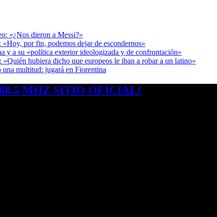
deo: «¿Nos dieron a Messi?»
r: «Hoy, por fin, podemos dejar de escondernos»
a y a su «política exterior ideologizada y de confrontación»
: «Quién hubiera dicho que europeos le iban a robar a un latino»
 una multitud: jugará en Fiorentina
8.5 MHZ SITIO OFICIAL!