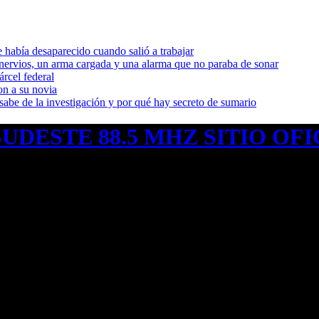
había desaparecido cuando salió a trabajar
nervios, un arma cargada y una alarma que no paraba de sonar
rcel federal
on a su novia
sabe de la investigación y por qué hay secreto de sumario
UDESTE 88.5 MHZ SITIO OFI