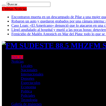
Ultimas Noticias
Encontraron muerta en un descampado de Pilar a una mujer que 
Robaron un auto y quedaron grabados por una cámara interna: 
Caso Loan: «El Americano» denunció que lo atacaron en una cá
Llegó apuñalado al hospital y murió a las pocas horas: detuvier
Femicidio de Mailén Antonich en Mar del Plata: todo lo que se 
FM S
INICIO
Noticias
Locales
Nacionales
Internacionales
Deportes
Espectaculos
Economia
Politica
Policiales
Tecnologia
Galería de imágenes