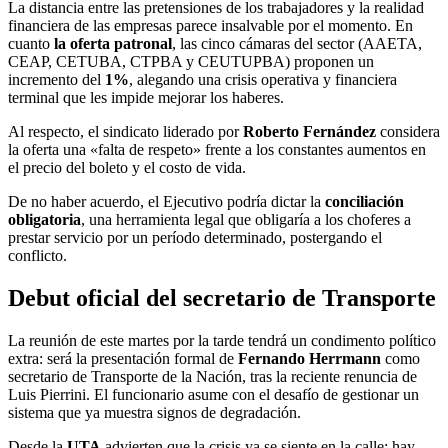
La distancia entre las pretensiones de los trabajadores y la realidad
financiera de las empresas parece insalvable por el momento. En
cuanto
la oferta patronal
, las cinco cámaras del sector (AAETA,
CEAP, CETUBA, CTPBA y CEUTUPBA) proponen un
incremento del
1%
, alegando una crisis operativa y financiera
terminal que les impide mejorar los haberes.
Al respecto, el sindicato liderado por
Roberto Fernández
considera
la oferta una «falta de respeto» frente a los constantes aumentos en
el precio del boleto y el costo de vida.
De no haber acuerdo, el Ejecutivo podría dictar la
conciliación
obligatoria
, una herramienta legal que obligaría a los choferes a
prestar servicio por un período determinado, postergando el
conflicto.
Debut oficial del secretario de Transporte
La reunión de este martes por la tarde tendrá un condimento político
extra: será la presentación formal de
Fernando Herrmann
como
secretario de Transporte de la Nación, tras la reciente renuncia de
Luis Pierrini. El funcionario asume con el desafío de gestionar un
sistema que ya muestra signos de degradación.
Desde la
UTA
advierten que la crisis ya se siente en la calle: hay