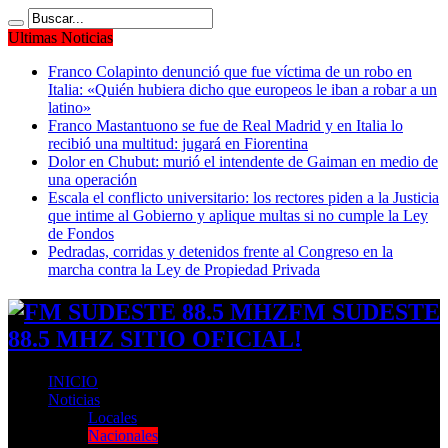
Ultimas Noticias
Franco Colapinto denunció que fue víctima de un robo en
Italia: «Quién hubiera dicho que europeos le iban a robar a un
latino»
Franco Mastantuono se fue de Real Madrid y en Italia lo
recibió una multitud: jugará en Fiorentina
Dolor en Chubut: murió el intendente de Gaiman en medio de
una operación
Escala el conflicto universitario: los rectores piden a la Justicia
que intime al Gobierno y aplique multas si no cumple la Ley
de Fondos
Pedradas, corridas y detenidos frente al Congreso en la
marcha contra la Ley de Propiedad Privada
FM SUDESTE
88.5 MHZ SITIO OFICIAL!
INICIO
Noticias
Locales
Nacionales