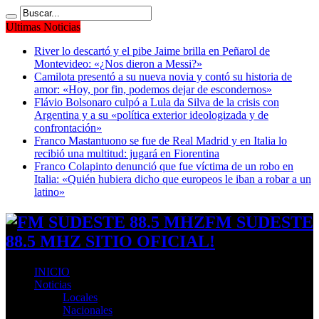
Ultimas Noticias
River lo descartó y el pibe Jaime brilla en Peñarol de
Montevideo: «¿Nos dieron a Messi?»
Camilota presentó a su nueva novia y contó su historia de
amor: «Hoy, por fin, podemos dejar de escondernos»
Flávio Bolsonaro culpó a Lula da Silva de la crisis con
Argentina y a su «política exterior ideologizada y de
confrontación»
Franco Mastantuono se fue de Real Madrid y en Italia lo
recibió una multitud: jugará en Fiorentina
Franco Colapinto denunció que fue víctima de un robo en
Italia: «Quién hubiera dicho que europeos le iban a robar a un
latino»
FM SUDESTE
88.5 MHZ SITIO OFICIAL!
INICIO
Noticias
Locales
Nacionales