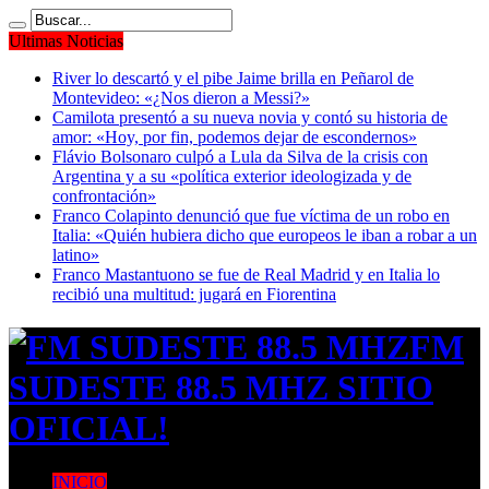
Ultimas Noticias
River lo descartó y el pibe Jaime brilla en Peñarol de
Montevideo: «¿Nos dieron a Messi?»
Camilota presentó a su nueva novia y contó su historia de
amor: «Hoy, por fin, podemos dejar de escondernos»
Flávio Bolsonaro culpó a Lula da Silva de la crisis con
Argentina y a su «política exterior ideologizada y de
confrontación»
Franco Colapinto denunció que fue víctima de un robo en
Italia: «Quién hubiera dicho que europeos le iban a robar a un
latino»
Franco Mastantuono se fue de Real Madrid y en Italia lo
recibió una multitud: jugará en Fiorentina
FM
SUDESTE 88.5 MHZ SITIO
OFICIAL!
INICIO