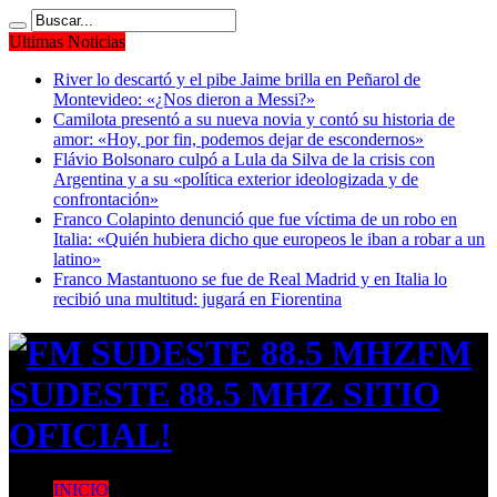
Ultimas Noticias
River lo descartó y el pibe Jaime brilla en Peñarol de
Montevideo: «¿Nos dieron a Messi?»
Camilota presentó a su nueva novia y contó su historia de
amor: «Hoy, por fin, podemos dejar de escondernos»
Flávio Bolsonaro culpó a Lula da Silva de la crisis con
Argentina y a su «política exterior ideologizada y de
confrontación»
Franco Colapinto denunció que fue víctima de un robo en
Italia: «Quién hubiera dicho que europeos le iban a robar a un
latino»
Franco Mastantuono se fue de Real Madrid y en Italia lo
recibió una multitud: jugará en Fiorentina
FM
SUDESTE 88.5 MHZ SITIO
OFICIAL!
INICIO