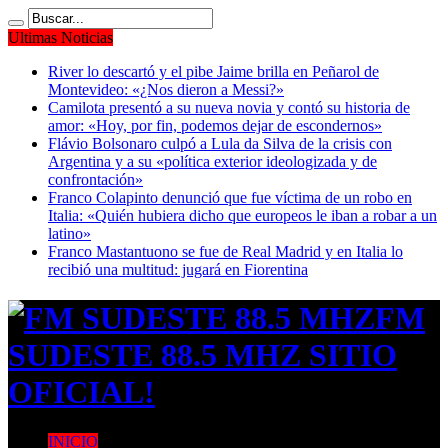
Ultimas Noticias
River lo descartó y el pibe Jaime brilla en Peñarol de
Montevideo: «¿Nos dieron a Messi?»
Camilota presentó a su nueva novia y contó su historia de
amor: «Hoy, por fin, podemos dejar de escondernos»
Flávio Bolsonaro culpó a Lula da Silva de la crisis con
Argentina y a su «política exterior ideologizada y de
confrontación»
Franco Colapinto denunció que fue víctima de un robo en
Italia: «Quién hubiera dicho que europeos le iban a robar a un
latino»
Franco Mastantuono se fue de Real Madrid y en Italia lo
recibió una multitud: jugará en Fiorentina
FM
SUDESTE 88.5 MHZ SITIO
OFICIAL!
INICIO