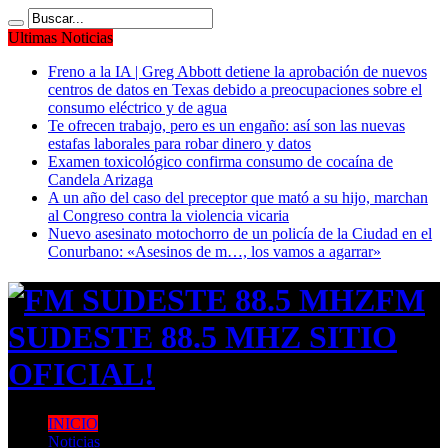
Ultimas Noticias
Freno a la IA | Greg Abbott detiene la aprobación de nuevos
centros de datos en Texas debido a preocupaciones sobre el
consumo eléctrico y de agua
Te ofrecen trabajo, pero es un engaño: así son las nuevas
estafas laborales para robar dinero y datos
Examen toxicológico confirma consumo de cocaína de
Candela Arizaga
A un año del caso del preceptor que mató a su hijo, marchan
al Congreso contra la violencia vicaria
Nuevo asesinato motochorro de un policía de la Ciudad en el
Conurbano: «Asesinos de m…, los vamos a agarrar»
FM
SUDESTE 88.5 MHZ SITIO
OFICIAL!
INICIO
Noticias