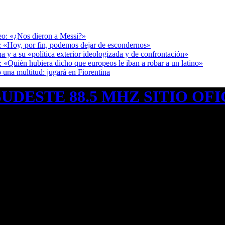
deo: «¿Nos dieron a Messi?»
r: «Hoy, por fin, podemos dejar de escondernos»
a y a su «política exterior ideologizada y de confrontación»
: «Quién hubiera dicho que europeos le iban a robar a un latino»
 una multitud: jugará en Fiorentina
UDESTE 88.5 MHZ SITIO OFI