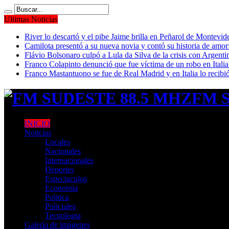
Ultimas Noticias
River lo descartó y el pibe Jaime brilla en Peñarol de Montevi
Camilota presentó a su nueva novia y contó su historia de amo
Flávio Bolsonaro culpó a Lula da Silva de la crisis con Argentin
Franco Colapinto denunció que fue víctima de un robo en Italia
Franco Mastantuono se fue de Real Madrid y en Italia lo recibió
FM S
INICIO
Noticias
Locales
Nacionales
Internacionales
Deportes
Espectaculos
Economia
Politica
Policiales
Tecnologia
Galería de imágenes