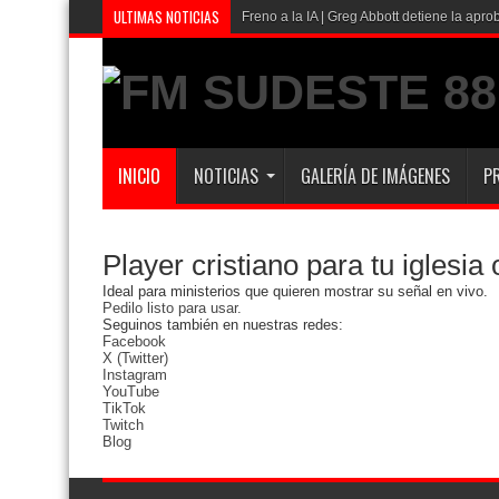
ULTIMAS NOTICIAS
Freno a la IA | Greg Abbott detiene la ap
INICIO
NOTICIAS
GALERÍA DE IMÁGENES
P
Player cristiano para tu iglesia 
Ideal para ministerios que quieren mostrar su señal en vivo.
Pedilo listo para usar.
Seguinos también en nuestras redes:
Facebook
X (Twitter)
Instagram
YouTube
TikTok
Twitch
Blog