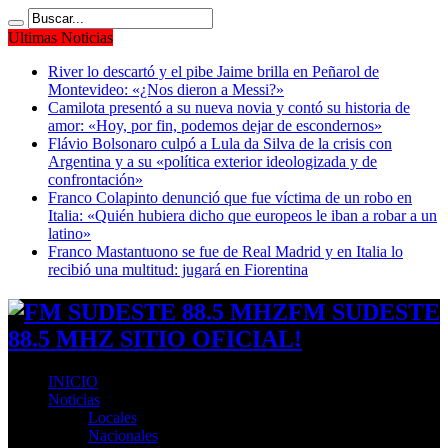
Ultimas Noticias
River lo descartó y el pibe Jaime brilla en Peñarol de
Montevideo: «¿Nos dieron a Messi?»
Camilota presentó a su nueva novia y contó su historia de
amor: «Hoy, por fin, podemos dejar de escondernos»
Flávio Bolsonaro culpó a Lula da Silva de la crisis con
Argentina y a su «política exterior ideologizada y de
confrontación»
Franco Colapinto denunció que fue víctima de un robo en
Italia: «Quién hubiera dicho que europeos le iban a robar a un
latino»
Franco Mastantuono se fue de Real Madrid y en Italia lo
recibió una multitud: jugará en Fiorentina
FM SUDESTE
88.5 MHZ SITIO OFICIAL!
INICIO
Noticias
Locales
Nacionales