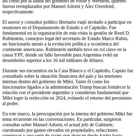
así como por la salida del gobierno de Posse y Werthein, quienes
fueron reemplazados por Manuel Adorni y Alec Oxenford,
respectivamente.
El asesor y consultor político libertario viajó invitado a participar en
reuniones en el Departamento de Estado y el Capitolio. Fue
fundamental en la organización de esta visita la gestión de Reed D.
Rubinstein, consejero legal del secretario de Estado Marco Rubio,
un funcionario atento a la evolución política y económica del
continente americano. Rubinstein también tuvo un rol clave en la
causa YPF, donde un fallo favorable para Argentina evitó un
desembolso superior a los 16 mil millones de dólares.
Durante sus encuentros en la Casa Blanca y el Capitolio, Caputo fue
consultado sobre la situación financiera del país y las tensiones
internas dentro del gobierno de Milei. Tanto él como los
funcionarios ligados a la administración Trump buscan fortalecer la
relación con el presidente argentino y consideran fundamental que
Milei logre la reelección en 2024, evitando el retorno del peronismo
al poder.
En este marco, la preocupación por la interna del gobierno Milei fue
tema recurrente en las conversaciones. En particular, surgieron
consultas sobre Manuel Adorni, el actual jefe de Gabinete,
cuestionado por gastos elevados en propiedades, refacciones
ostentosas y una serie de viajes que abarcan desde Aruba hasta