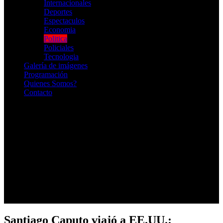
Internacionales
Deportes
Espectaculos
Economia
Politica
Policiales
Tecnologia
Galería de imágenes
Programación
Quienes Somos?
Contacto
RADIO EN VIVO
Santiago Caputo viajó a EE.UU.: