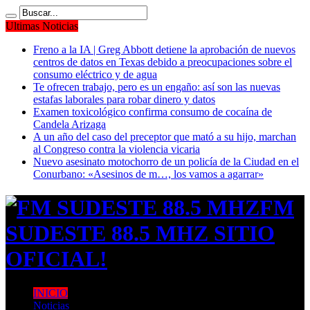
Ultimas Noticias
Freno a la IA | Greg Abbott detiene la aprobación de nuevos
centros de datos en Texas debido a preocupaciones sobre el
consumo eléctrico y de agua
Te ofrecen trabajo, pero es un engaño: así son las nuevas
estafas laborales para robar dinero y datos
Examen toxicológico confirma consumo de cocaína de
Candela Arizaga
A un año del caso del preceptor que mató a su hijo, marchan
al Congreso contra la violencia vicaria
Nuevo asesinato motochorro de un policía de la Ciudad en el
Conurbano: «Asesinos de m…, los vamos a agarrar»
FM
SUDESTE 88.5 MHZ SITIO
OFICIAL!
INICIO
Noticias