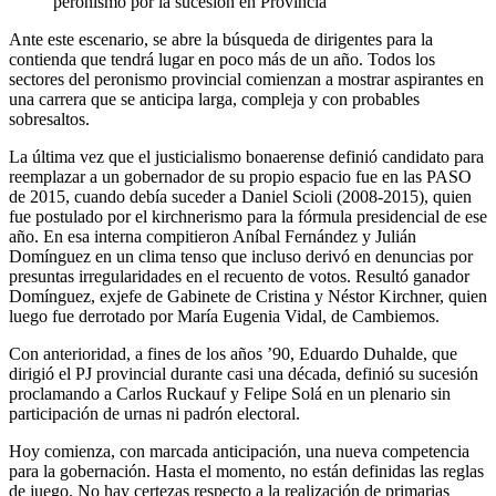
peronismo por la sucesión en Provincia
Ante este escenario, se abre la búsqueda de dirigentes para la
contienda que tendrá lugar en poco más de un año. Todos los
sectores del peronismo provincial comienzan a mostrar aspirantes en
una carrera que se anticipa larga, compleja y con probables
sobresaltos.
La última vez que el justicialismo bonaerense definió candidato para
reemplazar a un gobernador de su propio espacio fue en las PASO
de 2015, cuando debía suceder a Daniel Scioli (2008-2015), quien
fue postulado por el kirchnerismo para la fórmula presidencial de ese
año. En esa interna compitieron Aníbal Fernández y Julián
Domínguez en un clima tenso que incluso derivó en denuncias por
presuntas irregularidades en el recuento de votos. Resultó ganador
Domínguez, exjefe de Gabinete de Cristina y Néstor Kirchner, quien
luego fue derrotado por María Eugenia Vidal, de Cambiemos.
Con anterioridad, a fines de los años ’90, Eduardo Duhalde, que
dirigió el PJ provincial durante casi una década, definió su sucesión
proclamando a Carlos Ruckauf y Felipe Solá en un plenario sin
participación de urnas ni padrón electoral.
Hoy comienza, con marcada anticipación, una nueva competencia
para la gobernación. Hasta el momento, no están definidas las reglas
de juego. No hay certezas respecto a la realización de primarias