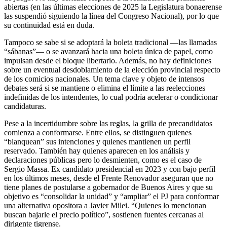
abiertas (en las últimas elecciones de 2025 la Legislatura bonaerense
las suspendió siguiendo la línea del Congreso Nacional), por lo que
su continuidad está en duda.
Tampoco se sabe si se adoptará la boleta tradicional —las llamadas
“sábanas”— o se avanzará hacia una boleta única de papel, como
impulsan desde el bloque libertario. Además, no hay definiciones
sobre un eventual desdoblamiento de la elección provincial respecto
de los comicios nacionales. Un tema clave y objeto de intensos
debates será si se mantiene o elimina el límite a las reelecciones
indefinidas de los intendentes, lo cual podría acelerar o condicionar
candidaturas.
Pese a la incertidumbre sobre las reglas, la grilla de precandidatos
comienza a conformarse. Entre ellos, se distinguen quienes
“blanquean” sus intenciones y quienes mantienen un perfil
reservado. También hay quienes aparecen en los análisis y
declaraciones públicas pero lo desmienten, como es el caso de
Sergio Massa. Ex candidato presidencial en 2023 y con bajo perfil
en los últimos meses, desde el Frente Renovador aseguran que no
tiene planes de postularse a gobernador de Buenos Aires y que su
objetivo es “consolidar la unidad” y “ampliar” el PJ para conformar
una alternativa opositora a Javier Milei. “Quienes lo mencionan
buscan bajarle el precio político”, sostienen fuentes cercanas al
dirigente tigrense.