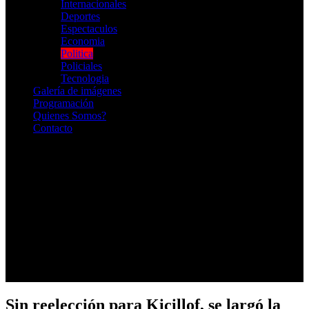
Internacionales
Deportes
Espectaculos
Economia
Politica
Policiales
Tecnologia
Galería de imágenes
Programación
Quienes Somos?
Contacto
RADIO EN VIVO
Sin reelección para Kicillof, se largó la