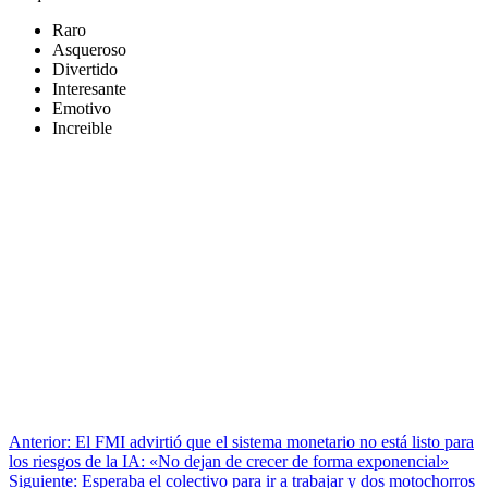
Raro
Asqueroso
Divertido
Interesante
Emotivo
Increible
Anterior:
El FMI advirtió que el sistema monetario no está listo para
los riesgos de la IA: «No dejan de crecer de forma exponencial»
Siguiente:
Esperaba el colectivo para ir a trabajar y dos motochorros