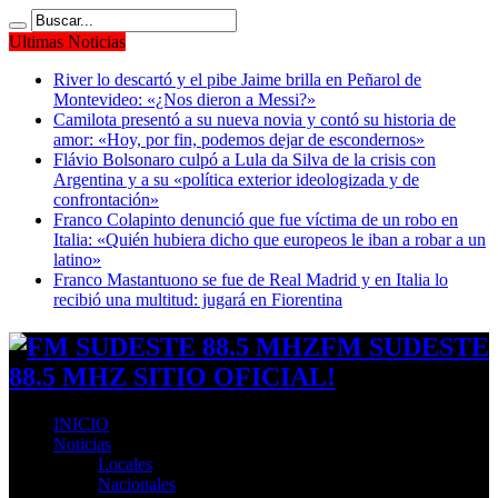
Ultimas Noticias
River lo descartó y el pibe Jaime brilla en Peñarol de
Montevideo: «¿Nos dieron a Messi?»
Camilota presentó a su nueva novia y contó su historia de
amor: «Hoy, por fin, podemos dejar de escondernos»
Flávio Bolsonaro culpó a Lula da Silva de la crisis con
Argentina y a su «política exterior ideologizada y de
confrontación»
Franco Colapinto denunció que fue víctima de un robo en
Italia: «Quién hubiera dicho que europeos le iban a robar a un
latino»
Franco Mastantuono se fue de Real Madrid y en Italia lo
recibió una multitud: jugará en Fiorentina
FM SUDESTE
88.5 MHZ SITIO OFICIAL!
INICIO
Noticias
Locales
Nacionales