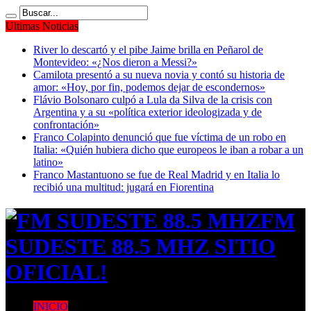
Ultimas Noticias
River lo descartó y el pibe Jaime brilla en Peñarol de
Montevideo: «¿Nos dieron a Messi?»
Camilota presentó a su nueva novia y contó su historia de
amor: «Hoy, por fin, podemos dejar de escondernos»
Flávio Bolsonaro culpó a Lula da Silva de la crisis con
Argentina y a su «política exterior ideologizada y de
confrontación»
Franco Colapinto denunció que fue víctima de un robo en
Italia: «Quién hubiera dicho que europeos le iban a robar a un
latino»
Franco Mastantuono se fue de Real Madrid y en Italia lo
recibió una multitud: jugará en Fiorentina
FM
SUDESTE 88.5 MHZ SITIO
OFICIAL!
INICIO