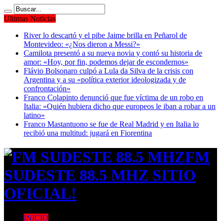
Ultimas Noticias
River lo descartó y el pibe Jaime brilla en Peñarol de
Montevideo: «¿Nos dieron a Messi?»
Camilota presentó a su nueva novia y contó su historia de
amor: «Hoy, por fin, podemos dejar de escondernos»
Flávio Bolsonaro culpó a Lula da Silva de la crisis con
Argentina y a su «política exterior ideologizada y de
confrontación»
Franco Colapinto denunció que fue víctima de un robo en
Italia: «Quién hubiera dicho que europeos le iban a robar a un
latino»
Franco Mastantuono se fue de Real Madrid y en Italia lo
recibió una multitud: jugará en Fiorentina
FM
SUDESTE 88.5 MHZ SITIO
OFICIAL!
INICIO