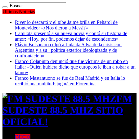
Ultimas Noticias
River lo descartó y el pibe Jaime brilla en Peñarol de
Montevideo: «¿Nos dieron a Messi?»
Camilota presentó a su nueva novia y contó su historia de
amor: «Hoy, por fin, podemos dejar de escondernos»
Flávio Bolsonaro culpó a Lula da Silva de la crisis con
Argentina y a su «política exterior ideologizada y de
confrontación»
Franco Colapinto denunció que fue víctima de un robo en
Italia: «Quién hubiera dicho que europeos le iban a robar a un
latino»
Franco Mastantuono se fue de Real Madrid y en Italia lo
recibió una multitud: jugará en Fiorentina
FM
SUDESTE 88.5 MHZ SITIO
OFICIAL!
INICIO