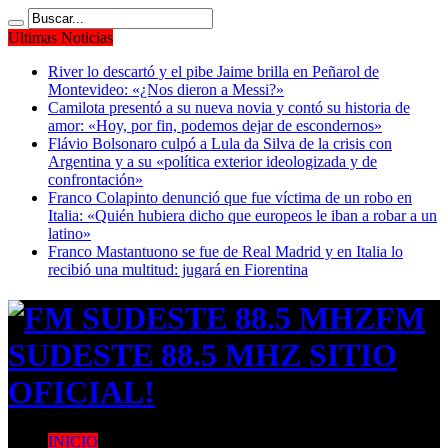
Ultimas Noticias
River lo descartó y el pibe Jaime brilla en Peñarol de
Montevideo: «¿Nos dieron a Messi?»
Camilota presentó a su nueva novia y contó su historia de
amor: «Hoy, por fin, podemos dejar de escondernos»
Flávio Bolsonaro culpó a Lula da Silva de la crisis con
Argentina y a su «política exterior ideologizada y de
confrontación»
Franco Colapinto denunció que fue víctima de un robo en
Italia: «Quién hubiera dicho que europeos le iban a robar a un
latino»
Franco Mastantuono se fue de Real Madrid y en Italia lo
recibió una multitud: jugará en Fiorentina
FM
SUDESTE 88.5 MHZ SITIO
OFICIAL!
INICIO