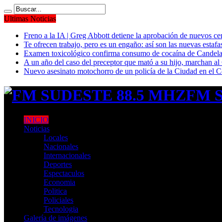
Ultimas Noticias
Freno a la IA | Greg Abbott detiene la aprobación de nuevos ce
Te ofrecen trabajo, pero es un engaño: así son las nuevas estafa
Examen toxicológico confirma consumo de cocaína de Candela
A un año del caso del preceptor que mató a su hijo, marchan al 
Nuevo asesinato motochorro de un policía de la Ciudad en el
FM S
INICIO
Noticias
Locales
Nacionales
Internacionales
Deportes
Espectaculos
Economia
Politica
Policiales
Tecnologia
Galería de imágenes