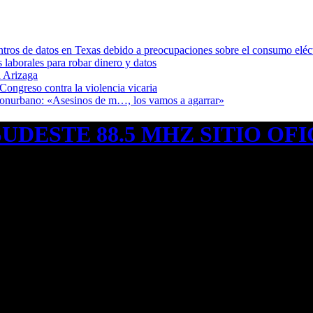
ntros de datos en Texas debido a preocupaciones sobre el consumo eléc
s laborales para robar dinero y datos
 Arizaga
Congreso contra la violencia vicaria
 Conurbano: «Asesinos de m…, los vamos a agarrar»
UDESTE 88.5 MHZ SITIO OFI