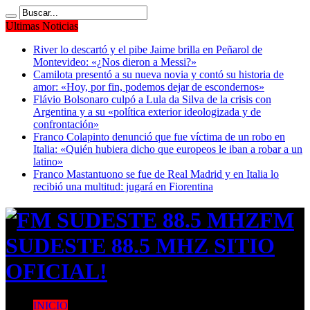
Ultimas Noticias
River lo descartó y el pibe Jaime brilla en Peñarol de
Montevideo: «¿Nos dieron a Messi?»
Camilota presentó a su nueva novia y contó su historia de
amor: «Hoy, por fin, podemos dejar de escondernos»
Flávio Bolsonaro culpó a Lula da Silva de la crisis con
Argentina y a su «política exterior ideologizada y de
confrontación»
Franco Colapinto denunció que fue víctima de un robo en
Italia: «Quién hubiera dicho que europeos le iban a robar a un
latino»
Franco Mastantuono se fue de Real Madrid y en Italia lo
recibió una multitud: jugará en Fiorentina
FM
SUDESTE 88.5 MHZ SITIO
OFICIAL!
INICIO