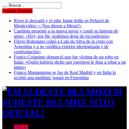
Ultimas Noticias
River lo descartó y el pibe Jaime brilla en Peñarol de
Montevideo: «¿Nos dieron a Messi?»
Camilota presentó a su nueva novia y contó su historia de
amor: «Hoy, por fin, podemos dejar de escondernos»
Flávio Bolsonaro culpó a Lula da Silva de la crisis con
Argentina y a su «política exterior ideologizada y de
confrontación»
Franco Colapinto denunció que fue víctima de un robo en
Italia: «Quién hubiera dicho que europeos le iban a robar a un
latino»
Franco Mastantuono se fue de Real Madrid y en Italia lo
recibió una multitud: jugará en Fiorentina
FM
SUDESTE 88.5 MHZ SITIO
OFICIAL!
INICIO