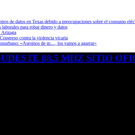
ntros de datos en Texas debido a preocupaciones sobre el consumo eléc
s laborales para robar dinero y datos
 Arizaga
Congreso contra la violencia vicaria
 Conurbano: «Asesinos de m…, los vamos a agarrar»
UDESTE 88.5 MHZ SITIO OFI