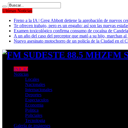
Ultimas Noticias
Freno a la IA | Greg Abbott detiene la aprobación de nuevos ce
Te ofrecen trabajo, pero es un engaño: así son las nuevas estafa
Examen toxicológico confirma consumo de cocaína de Candela
A un año del caso del preceptor que mató a su hijo, marchan al 
Nuevo asesinato motochorro de un policía de la Ciudad en el
FM S
INICIO
Noticias
Locales
Nacionales
Internacionales
Deportes
Espectaculos
Economia
Politica
Policiales
Tecnologia
Galería de imágenes