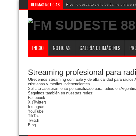
ULTIMAS NOTICIAS
River lo descartó y el pibe Jaime brilla 
INICIO
NOTICIAS
GALERÍA DE IMÁGENES
PR
Streaming profesional para rad
Ofrecemos streaming confiable y de alta calidad para radios
cristianas y medios independientes.
Solicitá asesoramiento personalizado para radios en Argentin
Seguinos también en nuestras redes:
Facebook
X (Twitter)
Instagram
YouTube
TikTok
Twitch
Blog