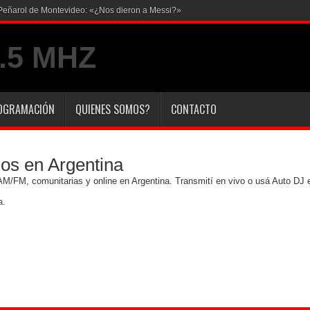
en Peñarol de Montevideo: «¿Nos dieron a Messi?»
OGRAMACIÓN
QUIENES SOMOS?
CONTACTO
ios en Argentina
 AM/FM, comunitarias y online en Argentina. Transmití en vivo o usá Auto DJ 
a.