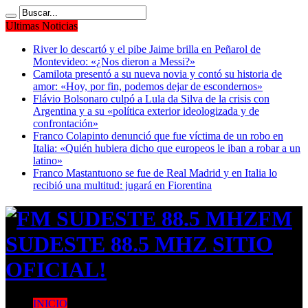
Ultimas Noticias
River lo descartó y el pibe Jaime brilla en Peñarol de
Montevideo: «¿Nos dieron a Messi?»
Camilota presentó a su nueva novia y contó su historia de
amor: «Hoy, por fin, podemos dejar de escondernos»
Flávio Bolsonaro culpó a Lula da Silva de la crisis con
Argentina y a su «política exterior ideologizada y de
confrontación»
Franco Colapinto denunció que fue víctima de un robo en
Italia: «Quién hubiera dicho que europeos le iban a robar a un
latino»
Franco Mastantuono se fue de Real Madrid y en Italia lo
recibió una multitud: jugará en Fiorentina
FM
SUDESTE 88.5 MHZ SITIO
OFICIAL!
INICIO