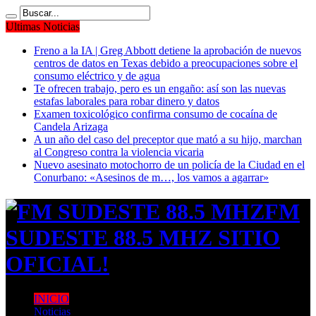
Ultimas Noticias
Freno a la IA | Greg Abbott detiene la aprobación de nuevos
centros de datos en Texas debido a preocupaciones sobre el
consumo eléctrico y de agua
Te ofrecen trabajo, pero es un engaño: así son las nuevas
estafas laborales para robar dinero y datos
Examen toxicológico confirma consumo de cocaína de
Candela Arizaga
A un año del caso del preceptor que mató a su hijo, marchan
al Congreso contra la violencia vicaria
Nuevo asesinato motochorro de un policía de la Ciudad en el
Conurbano: «Asesinos de m…, los vamos a agarrar»
FM
SUDESTE 88.5 MHZ SITIO
OFICIAL!
INICIO
Noticias