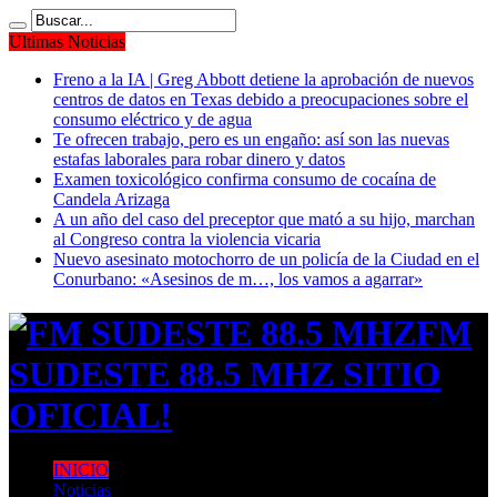
Ultimas Noticias
Freno a la IA | Greg Abbott detiene la aprobación de nuevos
centros de datos en Texas debido a preocupaciones sobre el
consumo eléctrico y de agua
Te ofrecen trabajo, pero es un engaño: así son las nuevas
estafas laborales para robar dinero y datos
Examen toxicológico confirma consumo de cocaína de
Candela Arizaga
A un año del caso del preceptor que mató a su hijo, marchan
al Congreso contra la violencia vicaria
Nuevo asesinato motochorro de un policía de la Ciudad en el
Conurbano: «Asesinos de m…, los vamos a agarrar»
FM
SUDESTE 88.5 MHZ SITIO
OFICIAL!
INICIO
Noticias