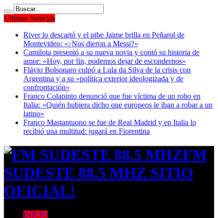
Ultimas Noticias
River lo descartó y el pibe Jaime brilla en Peñarol de
Montevideo: «¿Nos dieron a Messi?»
Camilota presentó a su nueva novia y contó su historia de
amor: «Hoy, por fin, podemos dejar de escondernos»
Flávio Bolsonaro culpó a Lula da Silva de la crisis con
Argentina y a su «política exterior ideologizada y de
confrontación»
Franco Colapinto denunció que fue víctima de un robo en
Italia: «Quién hubiera dicho que europeos le iban a robar a un
latino»
Franco Mastantuono se fue de Real Madrid y en Italia lo
recibió una multitud: jugará en Fiorentina
FM
SUDESTE 88.5 MHZ SITIO
OFICIAL!
INICIO