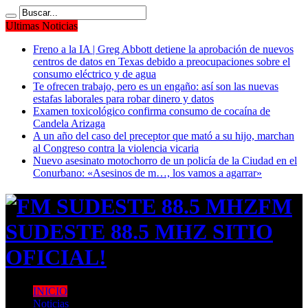
Ultimas Noticias
Freno a la IA | Greg Abbott detiene la aprobación de nuevos
centros de datos en Texas debido a preocupaciones sobre el
consumo eléctrico y de agua
Te ofrecen trabajo, pero es un engaño: así son las nuevas
estafas laborales para robar dinero y datos
Examen toxicológico confirma consumo de cocaína de
Candela Arizaga
A un año del caso del preceptor que mató a su hijo, marchan
al Congreso contra la violencia vicaria
Nuevo asesinato motochorro de un policía de la Ciudad en el
Conurbano: «Asesinos de m…, los vamos a agarrar»
FM
SUDESTE 88.5 MHZ SITIO
OFICIAL!
INICIO
Noticias