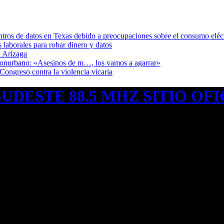
ntros de datos en Texas debido a preocupaciones sobre el consumo eléc
s laborales para robar dinero y datos
 Arizaga
 Conurbano: «Asesinos de m…, los vamos a agarrar»
Congreso contra la violencia vicaria
UDESTE 88.5 MHZ SITIO OFI