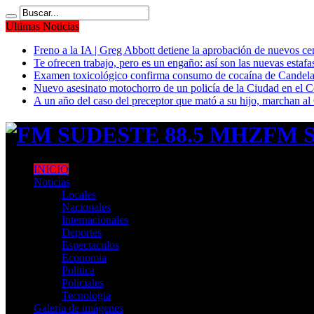
Ultimas Noticias
Freno a la IA | Greg Abbott detiene la aprobación de nuevos ce
Te ofrecen trabajo, pero es un engaño: así son las nuevas estafa
Examen toxicológico confirma consumo de cocaína de Candela
Nuevo asesinato motochorro de un policía de la Ciudad en el
A un año del caso del preceptor que mató a su hijo, marchan al 
FM S
INICIO
Noticias
Locales
Nacionales
Internacionales
Deportes
Espectaculos
Economia
Politica
Policiales
Tecnologia
Galería de imágenes