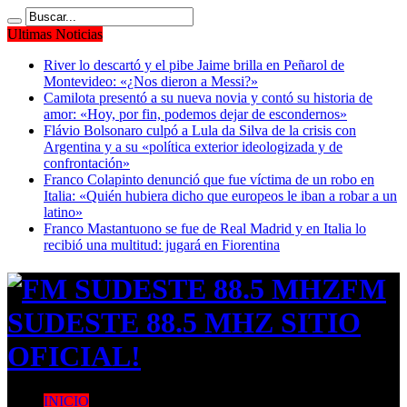
Ultimas Noticias
River lo descartó y el pibe Jaime brilla en Peñarol de
Montevideo: «¿Nos dieron a Messi?»
Camilota presentó a su nueva novia y contó su historia de
amor: «Hoy, por fin, podemos dejar de escondernos»
Flávio Bolsonaro culpó a Lula da Silva de la crisis con
Argentina y a su «política exterior ideologizada y de
confrontación»
Franco Colapinto denunció que fue víctima de un robo en
Italia: «Quién hubiera dicho que europeos le iban a robar a un
latino»
Franco Mastantuono se fue de Real Madrid y en Italia lo
recibió una multitud: jugará en Fiorentina
FM
SUDESTE 88.5 MHZ SITIO
OFICIAL!
INICIO