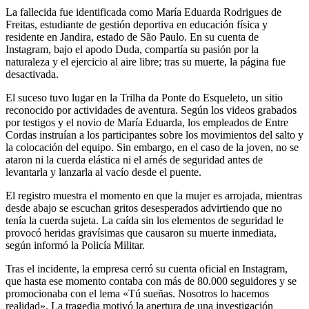
La fallecida fue identificada como María Eduarda Rodrigues de
Freitas, estudiante de gestión deportiva en educación física y
residente en Jandira, estado de São Paulo. En su cuenta de
Instagram, bajo el apodo Duda, compartía su pasión por la
naturaleza y el ejercicio al aire libre; tras su muerte, la página fue
desactivada.
El suceso tuvo lugar en la Trilha da Ponte do Esqueleto, un sitio
reconocido por actividades de aventura. Según los videos grabados
por testigos y el novio de María Eduarda, los empleados de Entre
Cordas instruían a los participantes sobre los movimientos del salto y
la colocación del equipo. Sin embargo, en el caso de la joven, no se
ataron ni la cuerda elástica ni el arnés de seguridad antes de
levantarla y lanzarla al vacío desde el puente.
El registro muestra el momento en que la mujer es arrojada, mientras
desde abajo se escuchan gritos desesperados advirtiendo que no
tenía la cuerda sujeta. La caída sin los elementos de seguridad le
provocó heridas gravísimas que causaron su muerte inmediata,
según informó la Policía Militar.
Tras el incidente, la empresa cerró su cuenta oficial en Instagram,
que hasta ese momento contaba con más de 80.000 seguidores y se
promocionaba con el lema «Tú sueñas. Nosotros lo hacemos
realidad». La tragedia motivó la apertura de una investigación