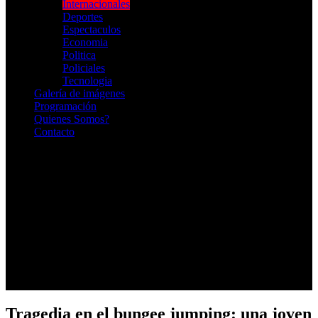
Internacionales
Deportes
Espectaculos
Economia
Politica
Policiales
Tecnologia
Galería de imágenes
Programación
Quienes Somos?
Contacto
RADIO EN VIVO
Tragedia en el bungee jumping: una joven