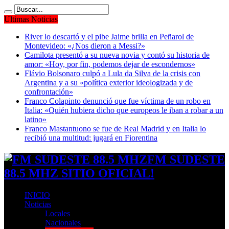
Ultimas Noticias
River lo descartó y el pibe Jaime brilla en Peñarol de
Montevideo: «¿Nos dieron a Messi?»
Camilota presentó a su nueva novia y contó su historia de
amor: «Hoy, por fin, podemos dejar de escondernos»
Flávio Bolsonaro culpó a Lula da Silva de la crisis con
Argentina y a su «política exterior ideologizada y de
confrontación»
Franco Colapinto denunció que fue víctima de un robo en
Italia: «Quién hubiera dicho que europeos le iban a robar a un
latino»
Franco Mastantuono se fue de Real Madrid y en Italia lo
recibió una multitud: jugará en Fiorentina
FM SUDESTE
88.5 MHZ SITIO OFICIAL!
INICIO
Noticias
Locales
Nacionales