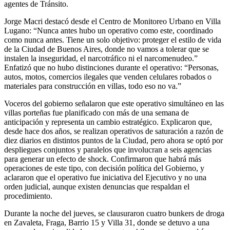
agentes de Tránsito.
Jorge Macri destacó desde el Centro de Monitoreo Urbano en Villa
Lugano: “Nunca antes hubo un operativo como este, coordinado
como nunca antes. Tiene un solo objetivo: proteger el estilo de vida
de la Ciudad de Buenos Aires, donde no vamos a tolerar que se
instalen la inseguridad, el narcotráfico ni el narcomenudeo.”
Enfatizó que no hubo distinciones durante el operativo: “Personas,
autos, motos, comercios ilegales que venden celulares robados o
materiales para construcción en villas, todo eso no va.”
Voceros del gobierno señalaron que este operativo simultáneo en las
villas porteñas fue planificado con más de una semana de
anticipación y representa un cambio estratégico. Explicaron que,
desde hace dos años, se realizan operativos de saturación a razón de
diez diarios en distintos puntos de la Ciudad, pero ahora se optó por
despliegues conjuntos y paralelos que involucran a seis agencias
para generar un efecto de shock. Confirmaron que habrá más
operaciones de este tipo, con decisión política del Gobierno, y
aclararon que el operativo fue iniciativa del Ejecutivo y no una
orden judicial, aunque existen denuncias que respaldan el
procedimiento.
Durante la noche del jueves, se clausuraron cuatro bunkers de droga
en Zavaleta, Fraga, Barrio 15 y Villa 31, donde se detuvo a una