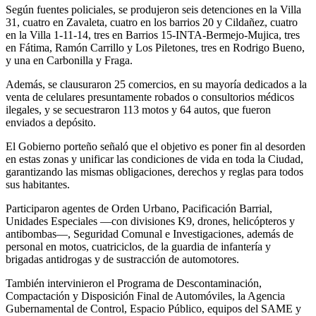
Según fuentes policiales, se produjeron seis detenciones en la Villa
31, cuatro en Zavaleta, cuatro en los barrios 20 y Cildañez, cuatro
en la Villa 1-11-14, tres en Barrios 15-INTA-Bermejo-Mujica, tres
en Fátima, Ramón Carrillo y Los Piletones, tres en Rodrigo Bueno,
y una en Carbonilla y Fraga.
Además, se clausuraron 25 comercios, en su mayoría dedicados a la
venta de celulares presuntamente robados o consultorios médicos
ilegales, y se secuestraron 113 motos y 64 autos, que fueron
enviados a depósito.
El Gobierno porteño señaló que el objetivo es poner fin al desorden
en estas zonas y unificar las condiciones de vida en toda la Ciudad,
garantizando las mismas obligaciones, derechos y reglas para todos
sus habitantes.
Participaron agentes de Orden Urbano, Pacificación Barrial,
Unidades Especiales —con divisiones K9, drones, helicópteros y
antibombas—, Seguridad Comunal e Investigaciones, además de
personal en motos, cuatriciclos, de la guardia de infantería y
brigadas antidrogas y de sustracción de automotores.
También intervinieron el Programa de Descontaminación,
Compactación y Disposición Final de Automóviles, la Agencia
Gubernamental de Control, Espacio Público, equipos del SAME y