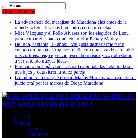
Ultimas Noticias
La advertencia del masajista de Maradona días antes de la
muerte: «Tenía los ojos hinchados como una teta»
Mica Vázquez y el Pollo Álvarez son los elegidos de Luzu
para ocupar el espacio que tenían Flor Peña y Marley
Belinda, cantante, 36 años: “Me gusta despertarme tarde
cuando no trabajo. Empiezo mi día con una taza de café, abro
mis cortinas, hago ejercicio, escucho música y voy al estudio
a ver si tengo nuevas ideas»
Femicidio en Luján: fue asesinada a puñaladas delante de sus
tres hijos y detuvieron a su ex pareja
La millonaria cifra que ofreció Matías Morla para suspender el
juicio oral por las marcas de Diego Maradona
FM SUDESTE
88.5 MHZ SITIO OFICIAL!
INICIO
Noticias
Locales
Nacionales