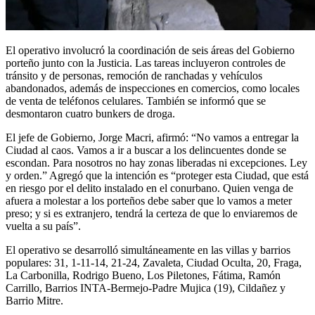
El operativo involucró la coordinación de seis áreas del Gobierno
porteño junto con la Justicia. Las tareas incluyeron controles de
tránsito y de personas, remoción de ranchadas y vehículos
abandonados, además de inspecciones en comercios, como locales
de venta de teléfonos celulares. También se informó que se
desmontaron cuatro bunkers de droga.
El jefe de Gobierno, Jorge Macri, afirmó: “No vamos a entregar la
Ciudad al caos. Vamos a ir a buscar a los delincuentes donde se
escondan. Para nosotros no hay zonas liberadas ni excepciones. Ley
y orden.” Agregó que la intención es “proteger esta Ciudad, que está
en riesgo por el delito instalado en el conurbano. Quien venga de
afuera a molestar a los porteños debe saber que lo vamos a meter
preso; y si es extranjero, tendrá la certeza de que lo enviaremos de
vuelta a su país”.
El operativo se desarrolló simultáneamente en las villas y barrios
populares: 31, 1-11-14, 21-24, Zavaleta, Ciudad Oculta, 20, Fraga,
La Carbonilla, Rodrigo Bueno, Los Piletones, Fátima, Ramón
Carrillo, Barrios INTA-Bermejo-Padre Mujica (19), Cildañez y
Barrio Mitre.