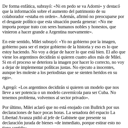
consta que está limpio», reiteró en defensa del jefe de Gabinete.
De forma enfática, subrayó: «Ni en pedo se va Adorni» y destacó
que la información sobre el aumento del patrimonio de su
colaborador «estaba en orden». Además, afirmó no preocuparse por
el desgaste político que esta situación pueda generar: «No me
importa porque trato con seres humanos nobles y honestos, que
vinieron a hacer grande a Argentina nuevamente».
En este sentido, Milei subrayó: «Yo no gobierno por la imagen,
gobierno para ser el mejor gobierno de la historia y eso es lo que
estoy haciendo. No voy a dejar de hacer lo que está bien. El año que
viene los argentinos decidirán si quieren cuatro años más de Milei.
Si en el proceso se deteriora la imagen por hacer lo correcto, no voy
a dejar de implementar políticas justas. No ejecuto a inocentes,
aunque les moleste a los periodistas que se sienten heridos en su
ego».
Agregó: «Los argentinos decidirán si quieren un modelo que nos
lleve a ser potencia o un modelo cavernícola para ser Cuba. No
tenemos problema, volvemos al sector privado».
Por último, Milei aclaró que no está enojado con Bullrich por sus
declaraciones de hace pocas horas. La senadora del espacio La
Libertad Avanza pidió al jefe de Gabinete que presente su
declaración jurada de bienes «de inmediato, porque estirar esto no