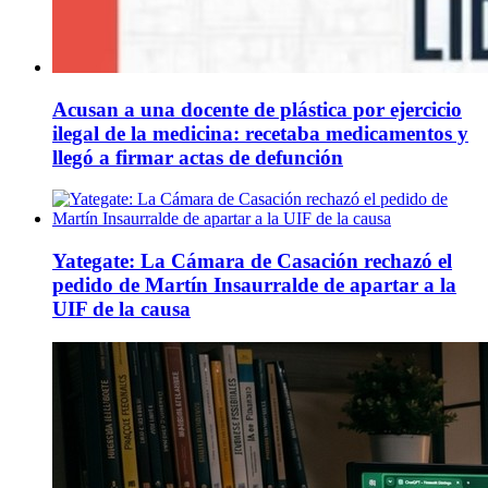
Acusan a una docente de plástica por ejercicio
ilegal de la medicina: recetaba medicamentos y
llegó a firmar actas de defunción
Yategate: La Cámara de Casación rechazó el
pedido de Martín Insaurralde de apartar a la
UIF de la causa