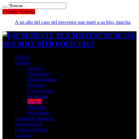
Ultimas Noticias
A un año del caso del preceptor que mató a su hijo, marchan
al Congreso contra la violencia vicaria
FM SUDESTE
88.5 MHZ SITIO OFICIAL!
INICIO
Noticias
Locales
Nacionales
Internacionales
Deportes
Espectaculos
Economia
Politica
Policiales
Tecnologia
Galería de imágenes
Programación
Quienes Somos?