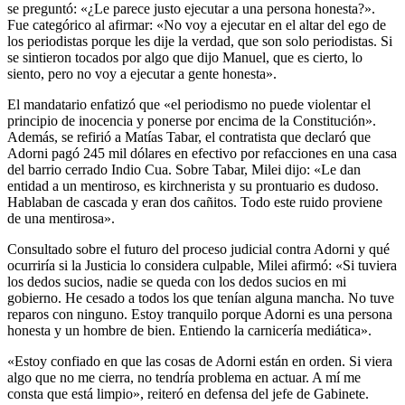
En diálogo con los periodistas Luis Majul y Esteban Trebucq, Milei
se preguntó: «¿Le parece justo ejecutar a una persona honesta?».
Fue categórico al afirmar: «No voy a ejecutar en el altar del ego de
los periodistas porque les dije la verdad, que son solo periodistas. Si
se sintieron tocados por algo que dijo Manuel, que es cierto, lo
siento, pero no voy a ejecutar a gente honesta».
El mandatario enfatizó que «el periodismo no puede violentar el
principio de inocencia y ponerse por encima de la Constitución».
Además, se refirió a Matías Tabar, el contratista que declaró que
Adorni pagó 245 mil dólares en efectivo por refacciones en una casa
del barrio cerrado Indio Cua. Sobre Tabar, Milei dijo: «Le dan
entidad a un mentiroso, es kirchnerista y su prontuario es dudoso.
Hablaban de cascada y eran dos cañitos. Todo este ruido proviene
de una mentirosa».
Consultado sobre el futuro del proceso judicial contra Adorni y qué
ocurriría si la Justicia lo considera culpable, Milei afirmó: «Si tuviera
los dedos sucios, nadie se queda con los dedos sucios en mi
gobierno. He cesado a todos los que tenían alguna mancha. No tuve
reparos con ninguno. Estoy tranquilo porque Adorni es una persona
honesta y un hombre de bien. Entiendo la carnicería mediática».
«Estoy confiado en que las cosas de Adorni están en orden. Si viera
algo que no me cierra, no tendría problema en actuar. A mí me