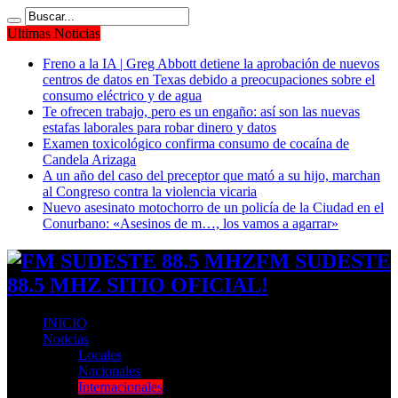
Ultimas Noticias
Freno a la IA | Greg Abbott detiene la aprobación de nuevos
centros de datos en Texas debido a preocupaciones sobre el
consumo eléctrico y de agua
Te ofrecen trabajo, pero es un engaño: así son las nuevas
estafas laborales para robar dinero y datos
Examen toxicológico confirma consumo de cocaína de
Candela Arizaga
A un año del caso del preceptor que mató a su hijo, marchan
al Congreso contra la violencia vicaria
Nuevo asesinato motochorro de un policía de la Ciudad en el
Conurbano: «Asesinos de m…, los vamos a agarrar»
FM SUDESTE
88.5 MHZ SITIO OFICIAL!
INICIO
Noticias
Locales
Nacionales
Internacionales