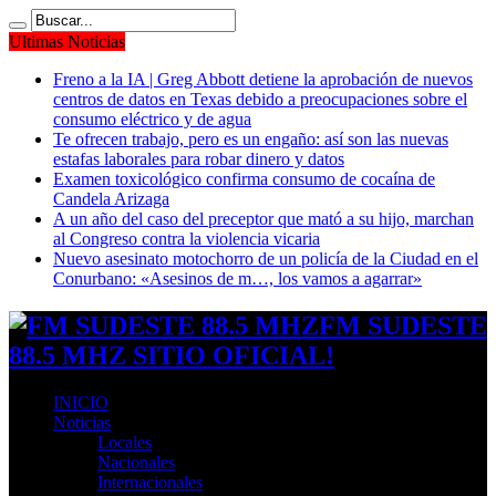
Ultimas Noticias
Freno a la IA | Greg Abbott detiene la aprobación de nuevos
centros de datos en Texas debido a preocupaciones sobre el
consumo eléctrico y de agua
Te ofrecen trabajo, pero es un engaño: así son las nuevas
estafas laborales para robar dinero y datos
Examen toxicológico confirma consumo de cocaína de
Candela Arizaga
A un año del caso del preceptor que mató a su hijo, marchan
al Congreso contra la violencia vicaria
Nuevo asesinato motochorro de un policía de la Ciudad en el
Conurbano: «Asesinos de m…, los vamos a agarrar»
FM SUDESTE
88.5 MHZ SITIO OFICIAL!
INICIO
Noticias
Locales
Nacionales
Internacionales