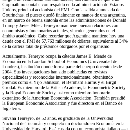
Gopinath no contaba con respaldo en la administración de Estados
Unidos, principal accionista del FMI. Con la salida anunciada de
Gourinchas, el puesto quedó finalmente en manos de una argentina,
en un marco de buena sintonía entre las administraciones de Donald
Trump y Javier Milei. Tenreyro mantiene buenas relaciones con
economistas y funcionarios actuales, vínculos generados en el
ámbito académico. Cabe recordar que Argentina mantiene hoy una
deuda con el FMI de 57.763 millones de dólares, equivalente al 34%
de la cartera total de préstamos otorgados por el organismo.
Actualmente, Tenreyro ocupa la cátedra James E. Meade de
Economía en la London School of Economics (Universidad de
Londres), institución donde forma parte del cuerpo docente desde
2004. Sus investigaciones han sido publicadas en revistas
especializadas y reconocidas internacionalmente, obteniendo
premios como el Yrjö Jahnsson, el Bernhard Harms y el Birgit
Grodal. Es miembro de la British Academy, la Econometric Society
y la Royal Economic Society, así como miembro honorario
extranjero de la American Economic Association. También presidió
la European Economic Association y fue directora en el Banco de
Inglaterra.
Silvana Tenreyro, de 52 años, es graduada de la Universidad
Nacional de Tucumán y completó un doctorado en Economía en la
Universidad de Harvard. Está casada con un economista italiano —a