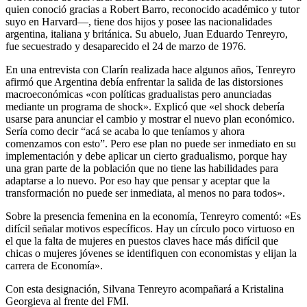
quien conoció gracias a Robert Barro, reconocido académico y tutor
suyo en Harvard—, tiene dos hijos y posee las nacionalidades
argentina, italiana y británica. Su abuelo, Juan Eduardo Tenreyro,
fue secuestrado y desaparecido el 24 de marzo de 1976.
En una entrevista con Clarín realizada hace algunos años, Tenreyro
afirmó que Argentina debía enfrentar la salida de las distorsiones
macroeconómicas «con políticas gradualistas pero anunciadas
mediante un programa de shock». Explicó que «el shock debería
usarse para anunciar el cambio y mostrar el nuevo plan económico.
Sería como decir “acá se acaba lo que teníamos y ahora
comenzamos con esto”. Pero ese plan no puede ser inmediato en su
implementación y debe aplicar un cierto gradualismo, porque hay
una gran parte de la población que no tiene las habilidades para
adaptarse a lo nuevo. Por eso hay que pensar y aceptar que la
transformación no puede ser inmediata, al menos no para todos».
Sobre la presencia femenina en la economía, Tenreyro comentó: «Es
difícil señalar motivos específicos. Hay un círculo poco virtuoso en
el que la falta de mujeres en puestos claves hace más difícil que
chicas o mujeres jóvenes se identifiquen con economistas y elijan la
carrera de Economía».
Con esta designación, Silvana Tenreyro acompañará a Kristalina
Georgieva al frente del FMI.