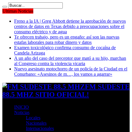
Ultimas Noticias
Freno a la IA | Greg Abbott detiene la aprobación de nuevos
centros de datos en Texas debido a preocupaciones sobre el
consumo eléctrico y de agua
Te ofrecen trabajo, pero es un engaño: así son las nuevas
estafas laborales para robar dinero y datos
Examen toxicológico confirma consumo de cocaína de
Candela Arizaga
A un año del caso del preceptor que mató a su hijo, marchan
al Congreso contra la violencia vicaria
Nuevo asesinato motochorro de un policía de la Ciudad en el
Conurbano: «Asesinos de m…, los vamos a agarrar»
FM SUDESTE
88.5 MHZ SITIO OFICIAL!
INICIO
Noticias
Locales
Nacionales
Internacionales