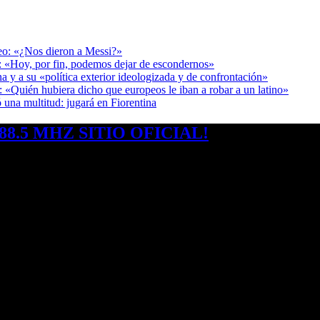
deo: «¿Nos dieron a Messi?»
r: «Hoy, por fin, podemos dejar de escondernos»
a y a su «política exterior ideologizada y de confrontación»
: «Quién hubiera dicho que europeos le iban a robar a un latino»
 una multitud: jugará en Fiorentina
8.5 MHZ SITIO OFICIAL!