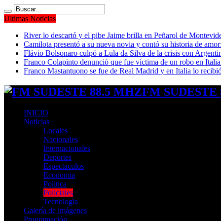
Ultimas Noticias
River lo descartó y el pibe Jaime brilla en Peñarol de Montevi
Camilota presentó a su nueva novia y contó su historia de amo
Flávio Bolsonaro culpó a Lula da Silva de la crisis con Argentin
Franco Colapinto denunció que fue víctima de un robo en Italia
Franco Mastantuono se fue de Real Madrid y en Italia lo recibió
FM SUDESTE 8
INICIO
Noticias
Locales
Nacionales
Internacionales
Deportes
Espectaculos
Economia
Politica
Policiales
Tecnologia
Galería de imágenes
Programación