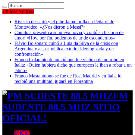
Ultimas Noticias
River lo descartó y el pibe Jaime brilla en Peñarol de
Montevideo: «¿Nos dieron a Messi?»
Camilota presentó a su nueva novia y contó su historia de
amor: «Hoy, por fin, podemos dejar de escondernos»
Flávio Bolsonaro culpó a Lula da Silva de la crisis con
Argentina y a su «política exterior ideologizada y de
confrontación»
Franco Colapinto denunció que fue víctima de un robo en
Italia: «Quién hubiera dicho que europeos le iban a robar a un
latino»
Franco Mastantuono se fue de Real Madrid y en Italia lo
recibió una multitud: jugará en Fiorentina
FM
SUDESTE 88.5 MHZ SITIO
OFICIAL!
INICIO