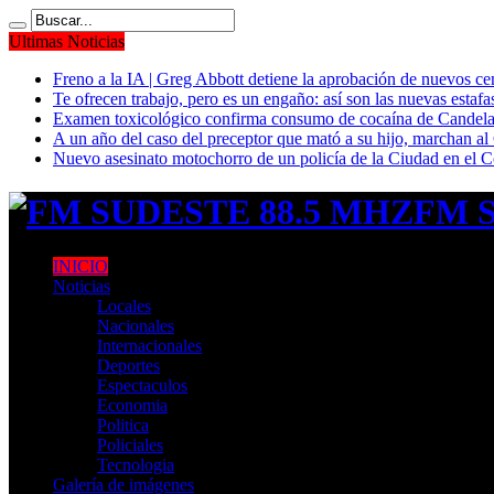
Ultimas Noticias
Freno a la IA | Greg Abbott detiene la aprobación de nuevos ce
Te ofrecen trabajo, pero es un engaño: así son las nuevas estafa
Examen toxicológico confirma consumo de cocaína de Candela
A un año del caso del preceptor que mató a su hijo, marchan al 
Nuevo asesinato motochorro de un policía de la Ciudad en el
FM S
INICIO
Noticias
Locales
Nacionales
Internacionales
Deportes
Espectaculos
Economia
Politica
Policiales
Tecnologia
Galería de imágenes