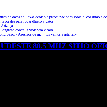
ntros de datos en Texas debido a preocupaciones sobre el consumo eléc
s laborales para robar dinero y datos
 Arizaga
Congreso contra la violencia vicaria
 Conurbano: «Asesinos de m…, los vamos a agarrar»
UDESTE 88.5 MHZ SITIO OFI