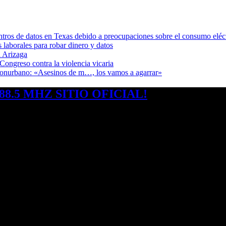
ntros de datos en Texas debido a preocupaciones sobre el consumo eléc
s laborales para robar dinero y datos
 Arizaga
Congreso contra la violencia vicaria
 Conurbano: «Asesinos de m…, los vamos a agarrar»
8.5 MHZ SITIO OFICIAL!