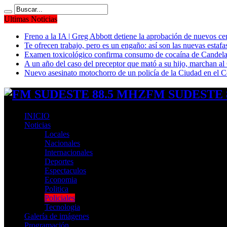
Ultimas Noticias
Freno a la IA | Greg Abbott detiene la aprobación de nuevos ce
Te ofrecen trabajo, pero es un engaño: así son las nuevas estafa
Examen toxicológico confirma consumo de cocaína de Candela
A un año del caso del preceptor que mató a su hijo, marchan al 
Nuevo asesinato motochorro de un policía de la Ciudad en el
FM SUDESTE 8
INICIO
Noticias
Locales
Nacionales
Internacionales
Deportes
Espectaculos
Economia
Politica
Policiales
Tecnologia
Galería de imágenes
Programación