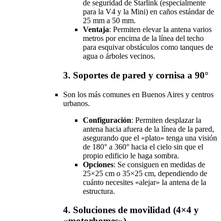
de seguridad de Starlink (especialmente
para la V4 y la Mini) en caños estándar de
25 mm a 50 mm.
Ventaja
: Permiten elevar la antena varios
metros por encima de la línea del techo
para esquivar obstáculos como tanques de
agua o árboles vecinos.
3. Soportes de pared y cornisa a 90°
Son los más comunes en Buenos Aires y centros
urbanos.
Configuración
: Permiten desplazar la
antena hacia afuera de la línea de la pared,
asegurando que el «plato» tenga una visión
de 180° a 360° hacia el cielo sin que el
propio edificio le haga sombra.
Opciones
: Se consiguen en medidas de
25×25 cm o 35×25 cm, dependiendo de
cuánto necesites «alejar» la antena de la
estructura.
4. Soluciones de movilidad (4×4 y
«motorhomes»)