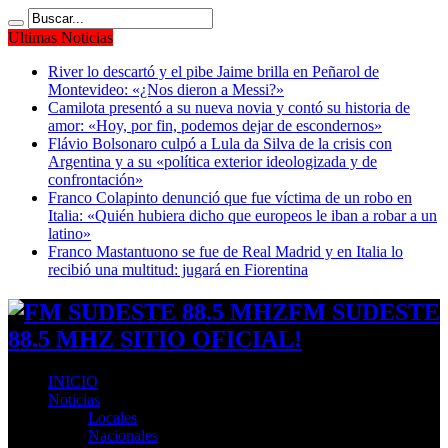
Ultimas Noticias
River lo descartó y el pibe Jaime brilla en Peñarol de
Montevideo: «¿Nos dieron a Messi?»
Camilota presentó a su nueva novia y contó su historia de
amor: «Hoy, por fin, podemos dejar de escondernos»
Flávio Bolsonaro culpó a Lula da Silva de la crisis con
Argentina y a su «política exterior ideologizada y de
confrontación»
Franco Colapinto denunció que fue víctima de un robo en
Italia: «Quién hubiera dicho que europeos le iban a robar a un
latino»
Franco Mastantuono se fue de Real Madrid y en Italia lo
recibió una multitud: jugará en Fiorentina
FM SUDESTE
88.5 MHZ SITIO OFICIAL!
INICIO
Noticias
Locales
Nacionales