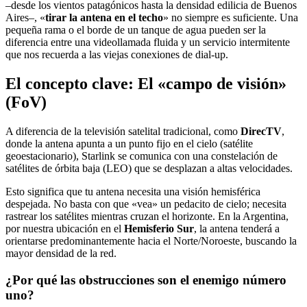
–desde los vientos patagónicos hasta la densidad edilicia de Buenos
Aires–, «
tirar la antena en el techo
» no siempre es suficiente. Una
pequeña rama o el borde de un tanque de agua pueden ser la
diferencia entre una videollamada fluida y un servicio intermitente
que nos recuerda a las viejas conexiones de dial-up.
El concepto clave: El «campo de visión»
(FoV)
A diferencia de la televisión satelital tradicional, como
DirecTV
,
donde la antena apunta a un punto fijo en el cielo (satélite
geoestacionario), Starlink se comunica con una constelación de
satélites de órbita baja (LEO) que se desplazan a altas velocidades.
Esto significa que tu antena necesita una visión hemisférica
despejada. No basta con que «vea» un pedacito de cielo; necesita
rastrear los satélites mientras cruzan el horizonte. En la Argentina,
por nuestra ubicación en el
Hemisferio Sur
, la antena tenderá a
orientarse predominantemente hacia el Norte/Noroeste, buscando la
mayor densidad de la red.
¿Por qué las obstrucciones son el enemigo número
uno?