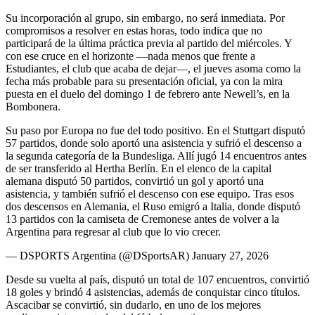
Su incorporación al grupo, sin embargo, no será inmediata. Por
compromisos a resolver en estas horas, todo indica que no
participará de la última práctica previa al partido del miércoles. Y
con ese cruce en el horizonte —nada menos que frente a
Estudiantes, el club que acaba de dejar—, el jueves asoma como la
fecha más probable para su presentación oficial, ya con la mira
puesta en el duelo del domingo 1 de febrero ante Newell’s, en la
Bombonera.
Su paso por Europa no fue del todo positivo. En el Stuttgart disputó
57 partidos, donde solo aportó una asistencia y sufrió el descenso a
la segunda categoría de la Bundesliga. Allí jugó 14 encuentros antes
de ser transferido al Hertha Berlín. En el elenco de la capital
alemana disputó 50 partidos, convirtió un gol y aportó una
asistencia, y también sufrió el descenso con ese equipo. Tras esos
dos descensos en Alemania, el Ruso emigró a Italia, donde disputó
13 partidos con la camiseta de Cremonese antes de volver a la
Argentina para regresar al club que lo vio crecer.
— DSPORTS Argentina (@DSportsAR) January 27, 2026
Desde su vuelta al país, disputó un total de 107 encuentros, convirtió
18 goles y brindó 4 asistencias, además de conquistar cinco títulos.
Ascacibar se convirtió, sin dudarlo, en uno de los mejores