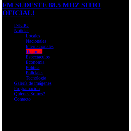
FM SUDESTE 88.5 MHZ SITIO
OFICIAL!
INICIO
Noticias
Locales
Nacionales
Internacionales
Deportes
Espectaculos
Economia
Politica
Policiales
Tecnologia
Galería de imágenes
Programación
Quienes Somos?
Contacto
RADIO EN VIVO