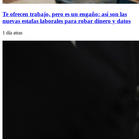
Te ofrecen trabajo, pero es un engaño: así son las
nuevas estafas laborales para robar dinero y datos
1 día atras