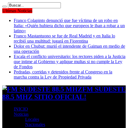
Ultimas Noticias
Franco Colapinto denunció que fue víctima de un robo en
Italia: «Quién hubiera dicho que europeos le iban a robar a un
latino»
Franco Mastantuono se fue de Real Madrid y en Italia lo
recibió una multitud: jugará en Fiorentina
Dolor en Chubut: murió el intendente de Gaiman en medio de
una operación
Escala el conflicto universitario: los rectores piden a la Justicia
que intime al Gobierno y aplique multas si no cumple la Ley
de Fondos
Pedradas, corridas y detenidos frente al Congreso en la
marcha contra la Ley de Propiedad Privada
FM SUDESTE
88.5 MHZ SITIO OFICIAL!
INICIO
Noticias
Locales
Nacionales