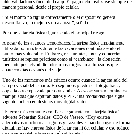
pide validaciones fuera de la app. El pago debe realizarse siempre de
manera personal, desde el propio celular.
“Si el monto no figura correctamente o el dispositivo genera
desconfianza, lo mejor es no avanzar”, señala.
Por qué la tarjeta física sigue siendo el principal riesgo
A pesar de los avances tecnológicos, la tarjeta física ampliamente
utilizada por muchos durante las vacaciones continúa siendo el
punto más vulnerable. En bares, restaurantes, taxis y comercios
turísticos se repiten prácticas como el “cambiazo”, la clonación
mediante posnets adulterados o los cargos no autorizados que
aparecen días después del viaje.
Uno de los momentos más críticos ocurre cuando la tarjeta sale del
campo visual del usuario. En segundos puede ser fotografiada,
copiada o reemplazada por otra similar. A eso se suman terminales
manipuladas que capturan datos y PIN, una modalidad que sigue
vigente incluso en destinos muy digitalizados.
“El error más común es confiar ciegamente en la tarjeta física”,
advierte Sebastián Siseles, CEO de Vesseo. “Hoy existen
alternativas mucho más seguras y trazables. Cuando pagás de forma
digital, no hay entrega física de la tarjeta ni del celular, y eso reduce
de manera notable la exposición al fraude”.