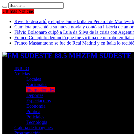
Ultimas Noticias
River lo descartó y el pibe Jaime brilla en Peñarol de Montevi
Camilota presentó a su nueva novia y contó su historia de amo
Flávio Bolsonaro culpó a Lula da Silva de la crisis con Argentin
Franco Colapinto denunció que fue víctima de un robo en Italia
Franco Mastantuono se fue de Real Madrid y en Italia lo recibió
FM SUDESTE 8
INICIO
Noticias
Locales
Nacionales
Internacionales
Deportes
Espectaculos
Economia
Politica
Policiales
Tecnologia
Galería de imágenes
Programación