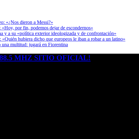
deo: «¿Nos dieron a Messi?»
r: «Hoy, por fin, podemos dejar de escondernos»
a y a su «política exterior ideologizada y de confrontación»
: «Quién hubiera dicho que europeos le iban a robar a un latino»
 una multitud: jugará en Fiorentina
8.5 MHZ SITIO OFICIAL!