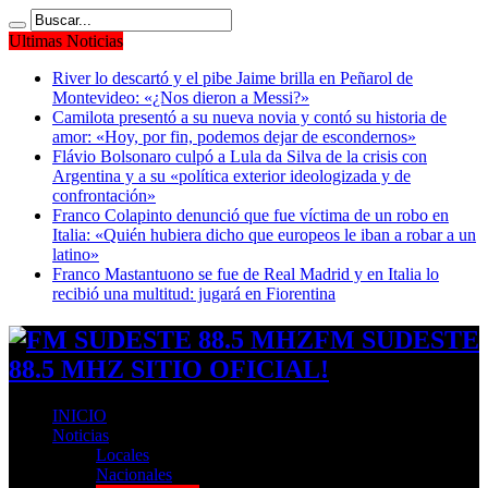
Ultimas Noticias
River lo descartó y el pibe Jaime brilla en Peñarol de
Montevideo: «¿Nos dieron a Messi?»
Camilota presentó a su nueva novia y contó su historia de
amor: «Hoy, por fin, podemos dejar de escondernos»
Flávio Bolsonaro culpó a Lula da Silva de la crisis con
Argentina y a su «política exterior ideologizada y de
confrontación»
Franco Colapinto denunció que fue víctima de un robo en
Italia: «Quién hubiera dicho que europeos le iban a robar a un
latino»
Franco Mastantuono se fue de Real Madrid y en Italia lo
recibió una multitud: jugará en Fiorentina
FM SUDESTE
88.5 MHZ SITIO OFICIAL!
INICIO
Noticias
Locales
Nacionales