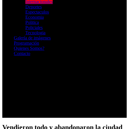
Internacionales
Deportes
Espectaculos
Economia
Politica
Policiales
Tecnologia
Galería de imágenes
Programación
Quienes Somos?
Contacto
RADIO EN VIVO
Vendieron todo y abandonaron la ciudad